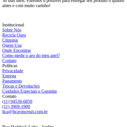
30 dias úteis. Faremos o possível para entregar seu produto o quanto
antes e com muito carinho!
Institucional
Sobre Nós
Recicla Ouro
Clipping
Quem Usa
Onde Encontrar
Como medir o aro do meu anel?
Contato
Políticas
Privacidade
Entrega
Pagamento
Trocas e Devoluções
Cuidados Especiais e Garantia
Contato
(11) 94536-6859
(11) 3969-1900
lica@licavincenzi.com.br
Rua Haddock Lobo - Jardins