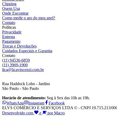
Clipping
Quem Usa
Onde Encontrar
Como medir o aro do meu anel?
Contato
Políticas
Privacidade
Entrega
Pagamento
Trocas e Devoluções
Cuidados Especiais e Garantia
Contato
(11) 94536-6859
(11) 3969-1900
lica@licavincenzi.com.br
Rua Haddock Lobo - Jardins
São Paulo - São Paulo
Horário de atendimento:
Seg à Sex das 10h as 19h.
WhatsApp
Instagram
Facebook
ELVS COMÉRCIO E SERVIÇOS LTDA © - CNPJ 19.715.213/0001-28
Desenvolvido com
e
por Macro