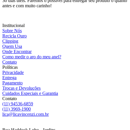
30 dias úteis. Faremos o possível para entregar seu produto o quanto
antes e com muito carinho!
Institucional
Sobre Nós
Recicla Ouro
Clipping
Quem Usa
Onde Encontrar
Como medir o aro do meu anel?
Contato
Políticas
Privacidade
Entrega
Pagamento
Trocas e Devoluções
Cuidados Especiais e Garantia
Contato
(11) 94536-6859
(11) 3969-1900
lica@licavincenzi.com.br
Rua Haddock Lobo - Jardins