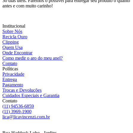
30 dias úteis. Faremos o possível para entregar seu produto o quanto
antes e com muito carinho!
Institucional
Sobre Nós
Recicla Ouro
Clipping
Quem Usa
Onde Encontrar
Como medir o aro do meu anel?
Contato
Políticas
Privacidade
Entrega
Pagamento
Trocas e Devoluções
Cuidados Especiais e Garantia
Contato
(11) 94536-6859
(11) 3969-1900
lica@licavincenzi.com.br
Rua Haddock Lobo - Jardins