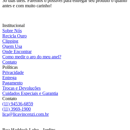
30 dias úteis. Faremos o possível para entregar seu produto o quanto
antes e com muito carinho!
Institucional
Sobre Nós
Recicla Ouro
Clipping
Quem Usa
Onde Encontrar
Como medir o aro do meu anel?
Contato
Políticas
Privacidade
Entrega
Pagamento
Trocas e Devoluções
Cuidados Especiais e Garantia
Contato
(11) 94536-6859
(11) 3969-1900
lica@licavincenzi.com.br
Rua Haddock Lobo - Jardins