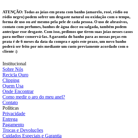
ATENÇÃO:
Todas as joias em prata com banho (amarelo, rosé, ródio ou
ródio negro) podem sofrer um desgaste natural ou oxidação com o tempo,
forma de uso ou até mesmo pela pele de cada pessoa. O uso de abrasivos,
contato com perfumes, banhos de água doce ou salgada, também podem
antecipar esse desgaste. Com isso, pedimos que tirem suas joias nesses casos
para melhor conservá-las. A garantia do banho para as nossas peças em
prata é de 6 meses da data da compra e após este prazo, um novo banho
poderá ser feito por nós mediante um custo previamente acordado com o
cliente :)
Institucional
Sobre Nós
Recicla Ouro
Clipping
Quem Usa
Onde Encontrar
Como medir o aro do meu anel?
Contato
Políticas
Privacidade
Entrega
Pagamento
Trocas e Devoluções
Cuidados Especiais e Garantia