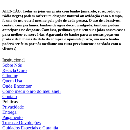
ATENÇÃO:
Todas as joias em prata com banho (amarelo, rosé, ródio ou
ródio negro) podem sofrer um desgaste natural ou oxidação com o tempo,
forma de uso ou até mesmo pela pele de cada pessoa. O uso de abrasivos,
contato com perfumes, banhos de água doce ou salgada, também podem
antecipar esse desgaste. Com isso, pedimos que tirem suas joias nesses casos
para melhor conservá-las. A garantia do banho para as nossas peças em
prata é de 6 meses da data da compra e após este prazo, um novo banho
poderá ser feito por nós mediante um custo previamente acordado com o
cliente :)
Institucional
Sobre Nós
Recicla Ouro
Clipping
Quem Usa
Onde Encontrar
Como medir o aro do meu anel?
Contato
Políticas
Privacidade
Entrega
Pagamento
Trocas e Devoluções
Cuidados Especiais e Garantia