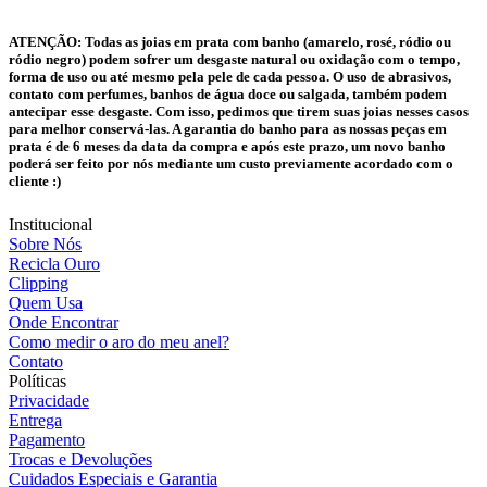
ATENÇÃO:
Todas as joias em prata com banho (amarelo, rosé, ródio ou
ródio negro) podem sofrer um desgaste natural ou oxidação com o tempo,
forma de uso ou até mesmo pela pele de cada pessoa. O uso de abrasivos,
contato com perfumes, banhos de água doce ou salgada, também podem
antecipar esse desgaste. Com isso, pedimos que tirem suas joias nesses casos
para melhor conservá-las. A garantia do banho para as nossas peças em
prata é de 6 meses da data da compra e após este prazo, um novo banho
poderá ser feito por nós mediante um custo previamente acordado com o
cliente :)
Institucional
Sobre Nós
Recicla Ouro
Clipping
Quem Usa
Onde Encontrar
Como medir o aro do meu anel?
Contato
Políticas
Privacidade
Entrega
Pagamento
Trocas e Devoluções
Cuidados Especiais e Garantia