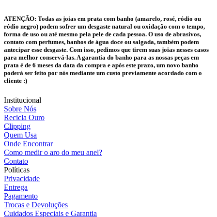
ATENÇÃO:
Todas as joias em prata com banho (amarelo, rosé, ródio ou
ródio negro) podem sofrer um desgaste natural ou oxidação com o tempo,
forma de uso ou até mesmo pela pele de cada pessoa. O uso de abrasivos,
contato com perfumes, banhos de água doce ou salgada, também podem
antecipar esse desgaste. Com isso, pedimos que tirem suas joias nesses casos
para melhor conservá-las. A garantia do banho para as nossas peças em
prata é de 6 meses da data da compra e após este prazo, um novo banho
poderá ser feito por nós mediante um custo previamente acordado com o
cliente :)
Institucional
Sobre Nós
Recicla Ouro
Clipping
Quem Usa
Onde Encontrar
Como medir o aro do meu anel?
Contato
Políticas
Privacidade
Entrega
Pagamento
Trocas e Devoluções
Cuidados Especiais e Garantia