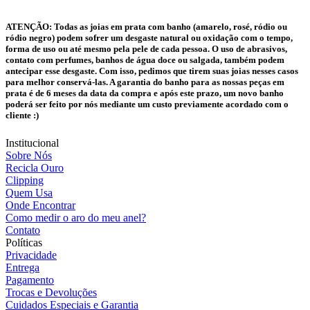
ATENÇÃO:
Todas as joias em prata com banho (amarelo, rosé, ródio ou
ródio negro) podem sofrer um desgaste natural ou oxidação com o tempo,
forma de uso ou até mesmo pela pele de cada pessoa. O uso de abrasivos,
contato com perfumes, banhos de água doce ou salgada, também podem
antecipar esse desgaste. Com isso, pedimos que tirem suas joias nesses casos
para melhor conservá-las. A garantia do banho para as nossas peças em
prata é de 6 meses da data da compra e após este prazo, um novo banho
poderá ser feito por nós mediante um custo previamente acordado com o
cliente :)
Institucional
Sobre Nós
Recicla Ouro
Clipping
Quem Usa
Onde Encontrar
Como medir o aro do meu anel?
Contato
Políticas
Privacidade
Entrega
Pagamento
Trocas e Devoluções
Cuidados Especiais e Garantia