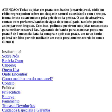
ATENÇÃO:
Todas as joias em prata com banho (amarelo, rosé, ródio ou
ródio negro) podem sofrer um desgaste natural ou oxidação com o tempo,
forma de uso ou até mesmo pela pele de cada pessoa. O uso de abrasivos,
contato com perfumes, banhos de água doce ou salgada, também podem
antecipar esse desgaste. Com isso, pedimos que tirem suas joias nesses casos
para melhor conservá-las. A garantia do banho para as nossas peças em
prata é de 6 meses da data da compra e após este prazo, um novo banho
poderá ser feito por nós mediante um custo previamente acordado com o
cliente :)
Institucional
Sobre Nós
Recicla Ouro
Clipping
Quem Usa
Onde Encontrar
Como medir o aro do meu anel?
Contato
Políticas
Privacidade
Entrega
Pagamento
Trocas e Devoluções
Cuidados Especiais e Garantia