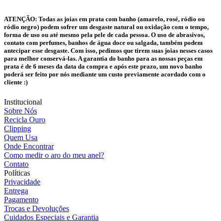
ATENÇÃO:
Todas as joias em prata com banho (amarelo, rosé, ródio ou
ródio negro) podem sofrer um desgaste natural ou oxidação com o tempo,
forma de uso ou até mesmo pela pele de cada pessoa. O uso de abrasivos,
contato com perfumes, banhos de água doce ou salgada, também podem
antecipar esse desgaste. Com isso, pedimos que tirem suas joias nesses casos
para melhor conservá-las. A garantia do banho para as nossas peças em
prata é de 6 meses da data da compra e após este prazo, um novo banho
poderá ser feito por nós mediante um custo previamente acordado com o
cliente :)
Institucional
Sobre Nós
Recicla Ouro
Clipping
Quem Usa
Onde Encontrar
Como medir o aro do meu anel?
Contato
Políticas
Privacidade
Entrega
Pagamento
Trocas e Devoluções
Cuidados Especiais e Garantia