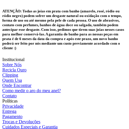
ATENÇÃO:
Todas as joias em prata com banho (amarelo, rosé, ródio ou
ródio negro) podem sofrer um desgaste natural ou oxidação com o tempo,
forma de uso ou até mesmo pela pele de cada pessoa. O uso de abrasivos,
contato com perfumes, banhos de água doce ou salgada, também podem
antecipar esse desgaste. Com isso, pedimos que tirem suas joias nesses casos
para melhor conservá-las. A garantia do banho para as nossas peças em
prata é de 6 meses da data da compra e após este prazo, um novo banho
poderá ser feito por nós mediante um custo previamente acordado com o
cliente :)
Institucional
Sobre Nós
Recicla Ouro
Clipping
Quem Usa
Onde Encontrar
Como medir o aro do meu anel?
Contato
Políticas
Privacidade
Entrega
Pagamento
Trocas e Devoluções
Cuidados Especiais e Garantia