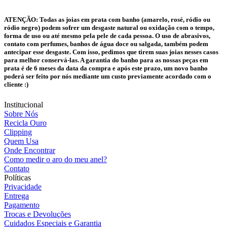
ATENÇÃO:
Todas as joias em prata com banho (amarelo, rosé, ródio ou
ródio negro) podem sofrer um desgaste natural ou oxidação com o tempo,
forma de uso ou até mesmo pela pele de cada pessoa. O uso de abrasivos,
contato com perfumes, banhos de água doce ou salgada, também podem
antecipar esse desgaste. Com isso, pedimos que tirem suas joias nesses casos
para melhor conservá-las. A garantia do banho para as nossas peças em
prata é de 6 meses da data da compra e após este prazo, um novo banho
poderá ser feito por nós mediante um custo previamente acordado com o
cliente :)
Institucional
Sobre Nós
Recicla Ouro
Clipping
Quem Usa
Onde Encontrar
Como medir o aro do meu anel?
Contato
Políticas
Privacidade
Entrega
Pagamento
Trocas e Devoluções
Cuidados Especiais e Garantia