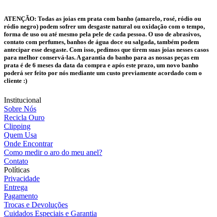
ATENÇÃO:
Todas as joias em prata com banho (amarelo, rosé, ródio ou
ródio negro) podem sofrer um desgaste natural ou oxidação com o tempo,
forma de uso ou até mesmo pela pele de cada pessoa. O uso de abrasivos,
contato com perfumes, banhos de água doce ou salgada, também podem
antecipar esse desgaste. Com isso, pedimos que tirem suas joias nesses casos
para melhor conservá-las. A garantia do banho para as nossas peças em
prata é de 6 meses da data da compra e após este prazo, um novo banho
poderá ser feito por nós mediante um custo previamente acordado com o
cliente :)
Institucional
Sobre Nós
Recicla Ouro
Clipping
Quem Usa
Onde Encontrar
Como medir o aro do meu anel?
Contato
Políticas
Privacidade
Entrega
Pagamento
Trocas e Devoluções
Cuidados Especiais e Garantia