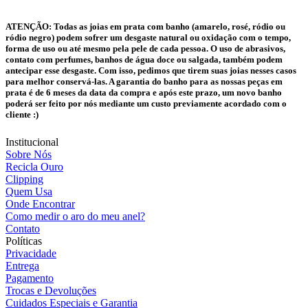
ATENÇÃO:
Todas as joias em prata com banho (amarelo, rosé, ródio ou
ródio negro) podem sofrer um desgaste natural ou oxidação com o tempo,
forma de uso ou até mesmo pela pele de cada pessoa. O uso de abrasivos,
contato com perfumes, banhos de água doce ou salgada, também podem
antecipar esse desgaste. Com isso, pedimos que tirem suas joias nesses casos
para melhor conservá-las. A garantia do banho para as nossas peças em
prata é de 6 meses da data da compra e após este prazo, um novo banho
poderá ser feito por nós mediante um custo previamente acordado com o
cliente :)
Institucional
Sobre Nós
Recicla Ouro
Clipping
Quem Usa
Onde Encontrar
Como medir o aro do meu anel?
Contato
Políticas
Privacidade
Entrega
Pagamento
Trocas e Devoluções
Cuidados Especiais e Garantia