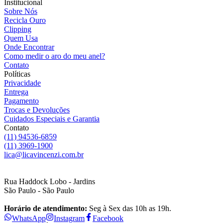
Institucional
Sobre Nós
Recicla Ouro
Clipping
Quem Usa
Onde Encontrar
Como medir o aro do meu anel?
Contato
Políticas
Privacidade
Entrega
Pagamento
Trocas e Devoluções
Cuidados Especiais e Garantia
Contato
(11) 94536-6859
(11) 3969-1900
lica@licavincenzi.com.br
Rua Haddock Lobo - Jardins
São Paulo - São Paulo
Horário de atendimento:
Seg à Sex das 10h as 19h.
WhatsApp
Instagram
Facebook