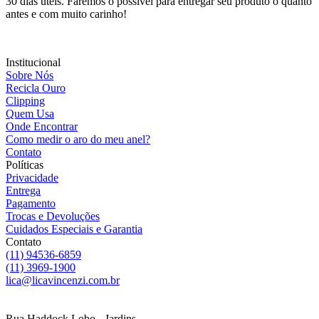
30 dias úteis. Faremos o possível para entregar seu produto o quanto
antes e com muito carinho!
Institucional
Sobre Nós
Recicla Ouro
Clipping
Quem Usa
Onde Encontrar
Como medir o aro do meu anel?
Contato
Políticas
Privacidade
Entrega
Pagamento
Trocas e Devoluções
Cuidados Especiais e Garantia
Contato
(11) 94536-6859
(11) 3969-1900
lica@licavincenzi.com.br
Rua Haddock Lobo - Jardins