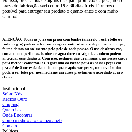
Por isso, precisamos de alguns dias para produção da peça, nosso
prazo de fabricação varia entre
15 e 30 dias úteis
. Faremos o
possível para entregar seu produto o quanto antes e com muito
carinho!
ATENÇÃO:
Todas as joias em prata com banho (amarelo, rosé, ródio ou
ródio negro) podem sofrer um desgaste natural ou oxidação com o tempo,
forma de uso ou até mesmo pela pele de cada pessoa. O uso de abrasivos,
contato com perfumes, banhos de água doce ou salgada, também podem
antecipar esse desgaste. Com isso, pedimos que tirem suas joias nesses casos
para melhor conservá-las. A garantia do banho para as nossas peças em
prata é de 6 meses da data da compra e após este prazo, um novo banho
poderá ser feito por nós mediante um custo previamente acordado com o
cliente :)
Institucional
Sobre Nós
Recicla Ouro
Clipping
Quem Usa
Onde Encontrar
Como medir o aro do meu anel?
Contato
Políticas